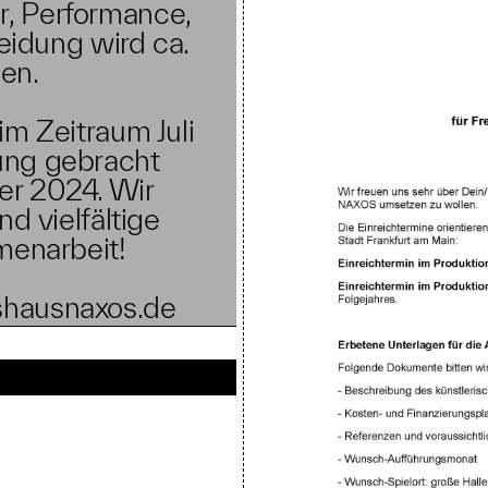
r, Performance,
heidung wird ca.
gen.
 im Zeitraum Juli
ung gebracht
ber 2024. Wir
d vielfältige
enarbeit!
shausnaxos.de