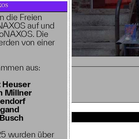
XOS
n die Freien
 NAXOS
auf und
dioNAXOS. Die
erden von einer
usammen aus:
t Heuser
n Millner
lendorf
egand
 Busch
2025 wurden über