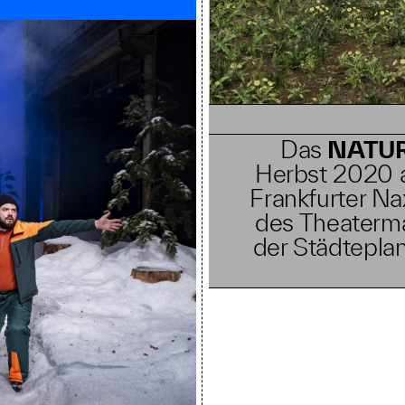
Das
NATU
Herbst 2020 a
Frankfurter N
des Theaterma
der Städteplan