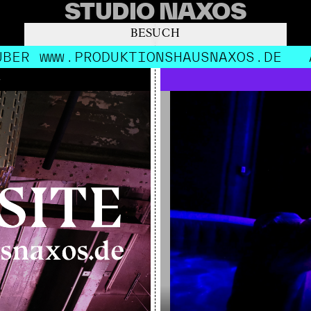
STUDIO NAXOS
BESUCH
WWW.PRODUKTIONSHAUSNAXOS.DE
AB SO
E