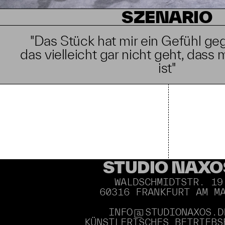
SZENARIO
"Das Stück hat mir ein Gefühl g
das vielleicht gar nicht geht, dass 
ist"
STUDIO NAXO
WALDSCHMIDTSTR. 19
60316 FRANKFURT AM M
INFO@STUDIONAXOS.D
KÜNSTLERISCHES BETRIEBS