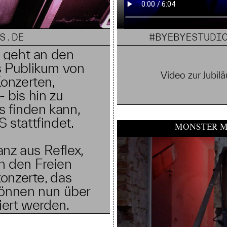
S.DE
#BYEBYESTUDI
t geht an den
as Publikum von
Video zur Jubi
Konzerten,
 bis hin zu
s finden kann,
stattfindet.
MONSTER M
nz aus Reflex,
n den Freien
onzerte, das
können nun über
iert werden.